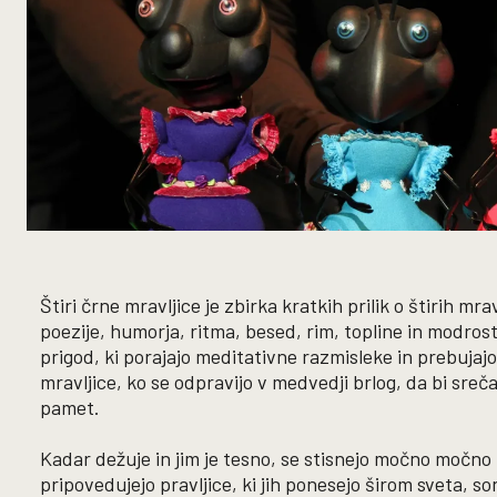
Štiri črne mravljice je zbirka kratkih prilik o štirih mr
poezije, humorja, ritma, besed, rim, topline in modrost
prigod, ki porajajo meditativne razmisleke in prebujaj
mravljice, ko se odpravijo v medvedji brlog, da bi sr
pamet.
Kadar dežuje in jim je tesno, se stisnejo močno močno 
pripovedujejo pravljice, ki jih ponesejo širom sveta, s