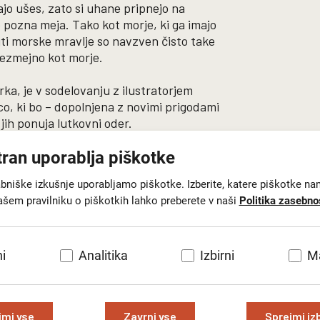
imajo ušes, zato si uhane pripnejo na
ne pozna meja. Tako kot morje, ki ga imajo
jti morske mravlje so navzven čisto take
rezmejno kot morje.
rka, je v sodelovanju z ilustratorjem
co, ki bo – dopolnjena z novimi prigodami
 jih ponuja lutkovni oder.
tran uporablja piškotke
abniške izkušnje uporabljamo piškotke. Izberite, katere piškotke na
ašem pravilniku o piškotkih lahko preberete v naši
Politika zasebno
i
Analitika
Izbirni
Ma
jmi vse
Zavrni vse
Sprejmi iz