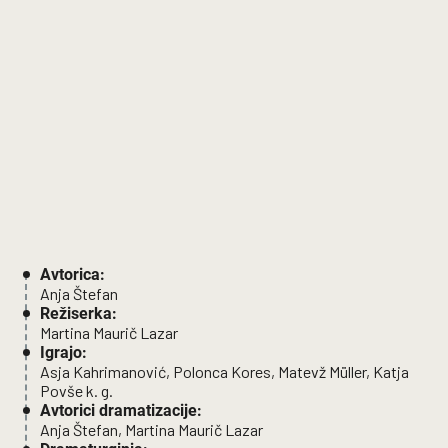
Avtorica:
Anja Štefan
Režiserka:
Martina Maurič Lazar
Igrajo:
Asja Kahrimanović, Polonca Kores, Matevž Müller, Katja
Povše k. g.
Avtorici dramatizacije:
Anja Štefan, Martina Maurič Lazar