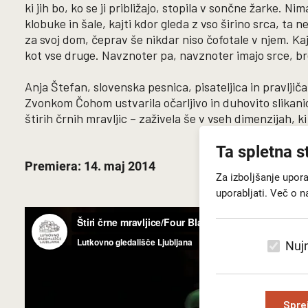
ki jih bo, ko se ji približajo, stopila v sončne žarke. N
klobuke in šale, kajti kdor gleda z vso širino srca, ta 
za svoj dom, čeprav še nikdar niso čofotale v njem. Ka
kot vse druge. Navznoter pa, navznoter imajo srce, b
Anja Štefan, slovenska pesnica, pisateljica in pravljiča
Zvonkom Čohom ustvarila očarljivo in duhovito slikani
štirih črnih mravljic – zaživela še v vseh dimenzijah, ki
Ta spletna s
Premiera: 14. maj 2014
Za izboljšanje upor
uporabljati. Več o n
Nujn
Spre