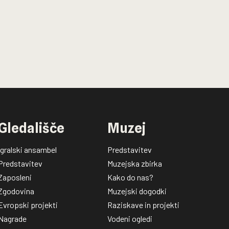
Gledališče
Muzej
Igralski ansambel
Predstavitev
Predstavitev
Muzejska zbirka
Zaposleni
Kako do nas?
Zgodovina
Muzejski dogodki
Evropski projekti
Raziskave in projekti
Nagrade
Vodeni ogledi