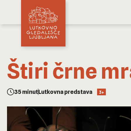
Štiri črne mr
35 minut
Lutkovna predstava
3+