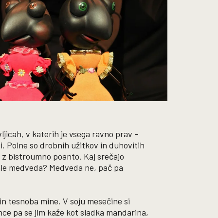
avljicah, v katerih je vsega ravno prav –
i. Polne so drobnih užitkov in duhovitih
o z bistroumno poanto. Kaj srečajo
ečale medveda? Medveda ne, pač pa
in tesnoba mine. V soju mesečine si
once pa se jim kaže kot sladka mandarina,