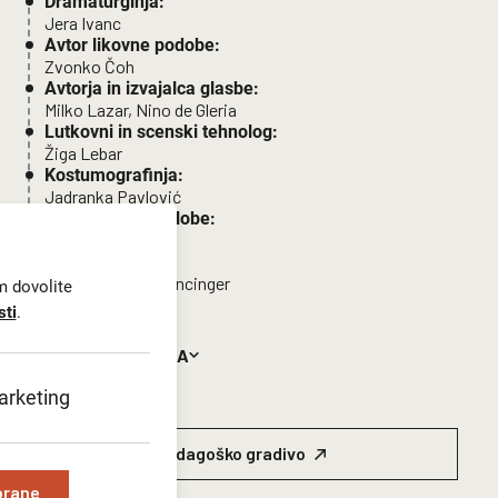
Dramaturginja:
Jera Ivanc
Avtor likovne podobe:
Zvonko Čoh
Avtorja in izvajalca glasbe:
Milko Lazar, Nino de Gleria
Lutkovni in scenski tehnolog:
Žiga Lebar
Kostumografinja:
Jadranka Pavlović
Oblikovalec svetlobe:
Kristjan Vidner
Lektorica:
Irena Androjna Mencinger
m dovolite
Producentka:
sti
.
Pija Bodlaj
Vodja predstave in oblikovalec zvoka:
CELOTNA ZASEDBA
Izidor Kozelj
Glasba posneta v studiu:
rketing
Ropotarnica
Lučni mojster:
Pedagoško gradivo
Kristjan Vidner
Scenska tehnika:
brane