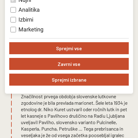
Analitika
Izbirni
Marketing
Lutke iz satiričnega programa PLG -
Partizan P
31.12.1944.
Alenke Gerl
Sprejmi vse
razbojniki 
Zavrni vse
Sprejmi izbrane
Pavliha
Značilnost prvega obdobja slovenske lutkovne
zgodovine je bila prevlada marionet. Šele leta 1934 je
etnolog dr. Niko Kuret ustvaril oder ročnih lutk in pet
let kasneje s Pavlihovo druščino na Radiu Ljubljana
uveljavil Pavliho, slovensko varianto Pulcinelle,
Kasperla, Puncha, Petruške … Tega prebrisanca in
veseljaka je že od vsega začetka poosebljal igralec