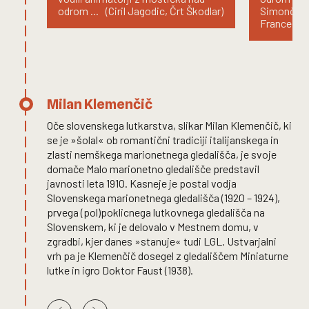
odrom ... (Ciril Jagodic, Črt Škodlar)
Simončič, 
France Gaj
Milan Klemenčič
Oče slovenskega lutkarstva, slikar Milan Klemenčič, ki
se je »šolal« ob romantični tradiciji italijanskega in
zlasti nemškega marionetnega gledališča, je svoje
domače Malo marionetno gledališče predstavil
javnosti leta 1910. Kasneje je postal vodja
Slovenskega marionetnega gledališča (1920 – 1924),
prvega (pol)poklicnega lutkovnega gledališča na
Slovenskem, ki je delovalo v Mestnem domu, v
zgradbi, kjer danes »stanuje« tudi LGL. Ustvarjalni
vrh pa je Klemenčič dosegel z gledališčem Miniaturne
lutke in igro Doktor Faust (1938).