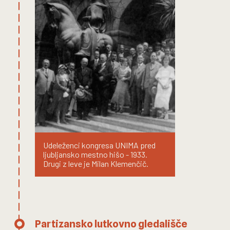
Udeleženci kongresa UNIMA pred
ljubljansko mestno hišo - 1933.
Drugi z leve je Milan Klemenčič.
Partizansko lutkovno gledališče