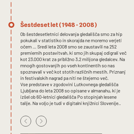
Šestdeset let (1948 - 2008)
Ob šestdesetletnici delovanja gledališča smo za hip
pokukali v statistiko in skorajda ne moremo verjeti
očem … Sredi leta 2008 smo se zaustavili na 252
premiernih postavitvah, ki smo jih skupaj odigrali več
kot 23.000 krat za približno 3,2 milijona gledalcev. Na
mnogih gostovanjih po vseh kontinentih so nas
spoznavali v več kot stotih različnih mestih. Priznanj
in festivalskih nagrad pa niti ne štejemo več.
Vse predstave v zgodovini Lutkovnega gledališča
Ljubljana do leta 2008 so opisane v almanahu, ki je
izšel ob 60-letnici gledališča Po stopinjah lesene
talije. Na voljo je tudi v digitalni knjižnici Slovenije..