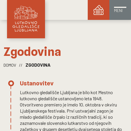
MENI
Zgodovina
ZGODOVINA
DOMOV
//
Ustanovitev
Lutkovno gledališče Ljubljana je bilo kot Mestno
lutkovno gledališče ustanovljeno leta 1948.
Otvoritveno premiero je imelo 10. oktobra v okviru
Ljubljanskega festivala. Prvi ustvarjalni zagon je
mlado gledališče črpalo iz različnih tradicij, ki so
zaznamovale slovensko lutkarstvo od njegovih
začetkov v drugem desetletju dvajsetega stoletja do