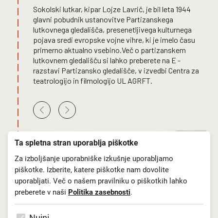
Sokolski lutkar, kipar Lojze Lavrič, je bil leta 1944
glavni pobudnik ustanovitve Partizanskega
lutkovnega gledališča, presenetljivega kulturnega
pojava sredi evropske vojne vihre, ki je imelo času
primerno aktualno vsebino.Več o partizanskem
lutkovnem gledališču si lahko preberete na E -
razstavi Partizansko gledališče, v izvedbi Centra za
teatrologijo in filmologijo UL AGRFT.
Ta spletna stran uporablja piškotke
Za izboljšanje uporabniške izkušnje uporabljamo
piškotke. Izberite, katere piškotke nam dovolite
uporabljati. Več o našem pravilniku o piškotkih lahko
preberete v naši
Politika zasebnosti
.
Nujni