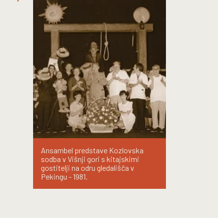
Ansambel predstave Kozlovska
sodba v Višnji gori s kitajskimi
gostitelji na odru gledališča v
Pekingu - 1981.