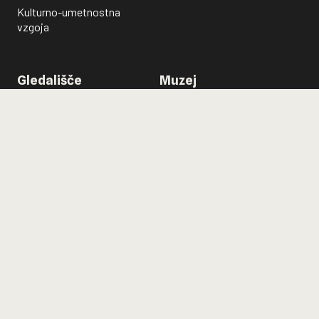
Kulturno-umetnostna
vzgoja
Gledališče
Muzej
Igralski ansambel
Predstavitev
Predstavitev
Muzejska zbirka
Zaposleni
Kako do nas?
Zgodovina
Muzejski dogodki
Evropski projekti
Raziskave in projekti
Nagrade
Vodeni ogledi
Prizorišča
Lutkovno gledališče Ljubljana sofinancirata Ministrstvo za
kulturo in Mestna občina Ljubljana.