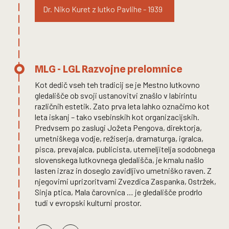
Dr. Niko Kuret z lutko Pavlihe - 1939
MLG - LGL Razvojne prelomnice
Kot dedič vseh teh tradicij se je Mestno lutkovno
gledališče ob svoji ustanovitvi znašlo v labirintu
različnih estetik. Zato prva leta lahko označimo kot
leta iskanj – tako vsebinskih kot organizacijskih.
Predvsem po zaslugi Jožeta Pengova, direktorja,
umetniškega vodje, režiserja, dramaturga, igralca,
pisca, prevajalca, publicista, utemeljitelja sodobnega
slovenskega lutkovnega gledališča, je kmalu našlo
lasten izraz in doseglo zavidljivo umetniško raven. Z
njegovimi uprizoritvami Zvezdica Zaspanka, Ostržek,
Sinja ptica, Mala čarovnica … je gledališče prodrlo
tudi v evropski kulturni prostor.