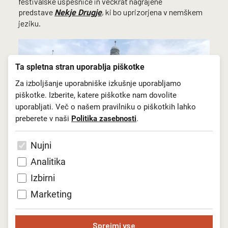
festivalske uspešnice in večkrat nagrajene
predstave
, ki bo uprizorjena v nemškem
Nekje Drugje
jeziku.
Ta spletna stran uporablja piškotke
Za izboljšanje uporabniške izkušnje uporabljamo
piškotke. Izberite, katere piškotke nam dovolite
uporabljati. Več o našem pravilniku o piškotkih lahko
preberete v naši
Politika zasebnosti
.
Nujni
Analitika
Izbirni
Marketing
Nazaj na seznam novic
Sprejmi vse