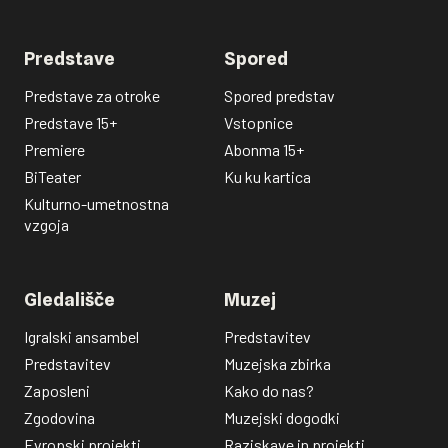
Predstave
Spored
Predstave za otroke
Spored predstav
Predstave 15+
Vstopnice
Premiere
Abonma 15+
BiTeater
Ku ku kartica
Kulturno-umetnostna
vzgoja
Gledališče
Muzej
Igralski ansambel
Predstavitev
Predstavitev
Muzejska zbirka
Zaposleni
Kako do nas?
Zgodovina
Muzejski dogodki
Evropski projekti
Raziskave in projekti