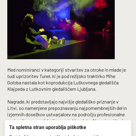
Med nominiranci v kategoriji stvaritev za otroke in mlade je
tudi uprizoritev Tunel, ki je pod režijsko traktirko Mihe
Goloba nastala kot koprodukcija Lutkovnega gledališča
Klajpeda z Lutkovnim gledališčem Ljubljana.
Nagrade, ki predstavljajo najvišje gledališko priznanje v
Litvi, so namenjene prepoznavanju najpomembnejših del in
izjemnih dosežkov ustvarjalcev na področju profesionalne
uprizoritvene produkcije v preteklem letu. Nagrajenci bodo
razglašeni na slavnostni podelitvi 26. marca 2023.
Ta spletna stran uporablja piškotke