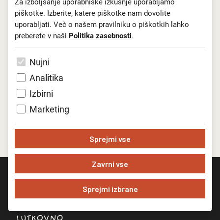
Za izboljšanje uporabniške izkušnje uporabljamo
Ustvarjalni ekipi uprizoritve Tunel čestitamo za ta res
piškotke. Izberite, katere piškotke nam dovolite
izjemen dosežek.
uporabljati. Več o našem pravilniku o piškotkih lahko
preberete v naši
Politika zasebnosti
.
Nazaj na seznam novic
Nujni
Analitika
Izbirni
Marketing
Sprejmi vse
Zavrni vse
Sprejmi izbrane