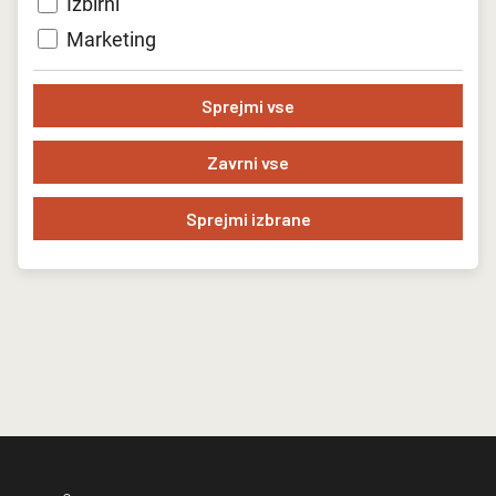
Krekov trg 2, 1000 Ljubljana, s
pripisom: »Ne odpiraj –
Izbirni
Klemenčičeva nagrada - Pengovova listina«.
Komisija za
Marketing
podeljevanje
Klemenčičeve nagrade
in
Pengovove
listine
bo po izteku razpisnega roka pregledala prejete
predloge in svojo odločitev pisno utemeljila do 10. junija
Sprejmi vse
2023.
Zavrni vse
Nazaj na seznam novic
Sprejmi izbrane