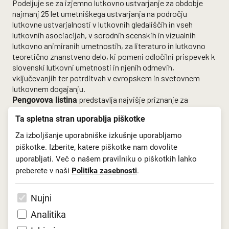
Podeljuje se za izjemno lutkovno ustvarjanje za obdobje
najmanj 25 let umetniškega ustvarjanja na področju
lutkovne ustvarjalnosti v lutkovnih gledališčih in vseh
lutkovnih asociacijah, v sorodnih scenskih in vizualnih
lutkovno animiranih umetnostih, za literaturo in lutkovno
teoretično znanstveno delo, ki pomeni odločilni prispevek k
slovenski lutkovni umetnosti in njenih odmevih,
vključevanjih ter potrditvah v evropskem in svetovnem
lutkovnem dogajanju.
predstavlja najvišje priznanje za
Pengovova listina
pomembne umetniške, literarne in tehnološke dosežke na
Ta spletna stran uporablja piškotke
področju lutkovnega ustvarjanja v najmanj zadnjih štirih
letih ali drugače po presoji članov komisije.
Za izboljšanje uporabniške izkušnje uporabljamo
piškotke. Izberite, katere piškotke nam dovolite
Predlogi za nagrado in priznanje morajo vsebovati ustrezno
uporabljati. Več o našem pravilniku o piškotkih lahko
pisno utemeljitev. Predlagatelji so lahko člani UNIME,
preberete v naši
Politika zasebnosti
.
lutkovne ustanove, društva, skupine in posamezniki, vendar
največ z dvema predlogoma za vsako od nagrad. Predloge
kandidatov za
Klemenčičevo nagrado
in
Pengovovo
Nujni
listino
sprejemamo v zaprti ovojnici do 21. marca 2023 na
Analitika
naslovu
Lutkovno gledališče Ljubljana, Za UNIMA Slovenija,
: