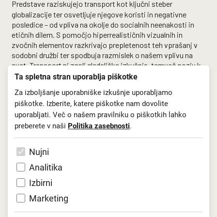
Predstave
raziskujejo transport kot ključni steber
globalizacije ter osvetljuje njegove koristi in negativne
posledice – od vpliva na okolje do socialnih neenakosti in
etičnih dilem. S pomočjo hiperrealističnih vizualnih in
zvočnih elementov razkrivajo prepletenost teh vprašanj v
sodobni družbi ter spodbuja razmislek o našem vplivu na
svet. Transport ni zgolj gledališka izkušnja, temveč poziv k
preobrazbi – k preseganju ustaljenih potrošniških vzorcev in
Ta spletna stran uporablja piškotke
sprejetju trajnostnega načina življenja. S celostnim
Za izboljšanje uporabniške izkušnje uporabljamo
trajnostnim pristopom, ki vključuje zmanjševanje
piškotke. Izberite, katere piškotke nam dovolite
okoljskega odtisa v vseh fazah produkcije, projekt presega
uporabljati. Več o našem pravilniku o piškotkih lahko
umetniške okvire in postaja pomemben akter v širšem
družbenem kontekstu.
preberete v naši
Politika zasebnosti
.
Projekt Transport sofinancira Evropska unija, poleg
Nujni
Lutkovnega gledališča Ljubljana pa v njem sodelujejo še
Analitika
Lutkovno gledališče Maribor, gledališča iz Estonije Eesti
Noorsooteater, Litve Klaipėdos Lėlių Teatras,
Izbirni
Poljske Białostocki Teatr Lalek in Češke Divadlo Alfa Plzeň.
Marketing