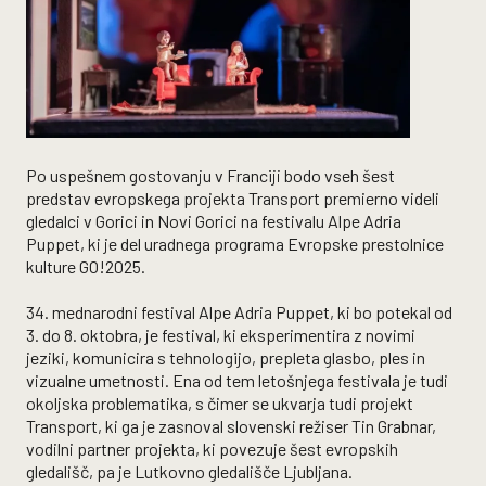
Po uspešnem gostovanju v Franciji bodo vseh šest
predstav evropskega projekta Transport premierno videli
gledalci v Gorici in Novi Gorici na festivalu Alpe Adria
Puppet, ki je del uradnega programa Evropske prestolnice
kulture GO!2025.
34. mednarodni festival Alpe Adria Puppet, ki bo potekal od
3. do 8. oktobra, je festival, ki eksperimentira z novimi
jeziki, komunicira s tehnologijo, prepleta glasbo, ples in
vizualne umetnosti. Ena od tem letošnjega festivala je tudi
okoljska problematika, s čimer se ukvarja tudi projekt
Transport, ki ga je zasnoval slovenski režiser Tin Grabnar,
vodilni partner projekta, ki povezuje šest evropskih
gledališč, pa je Lutkovno gledališče Ljubljana.