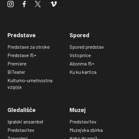
Predstave
Spored
Predstave za otroke
Spored predstav
Predstave 15+
Vstopnice
Premiere
Abonma 15+
BiTeater
Ku ku kartica
Kulturno-umetnostna
vzgoja
Gledališče
Muzej
Igralski ansambel
Predstavitev
Predstavitev
Muzejska zbirka
Zaposleni
Kako do nas?