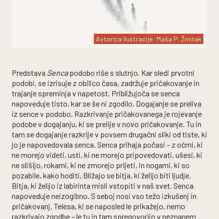
Avtorica ilustracije: Maša P. Žmitek
Predstava
Senca
podobo riše s slutnjo. Kar sledi prvotni
podobi, se izrisuje z obilico časa, zadržuje pričakovanje in
trajanje spreminja v napetost. Približujoča se senca
napoveduje tisto, kar se še ni zgodilo. Dogajanje se preliva
iz sence v podobo. Razkrivanje pričakovanega je rojevanje
podobe v dogajanju, ki se prelije v novo pričakovanje. Tu in
tam se dogajanje razkrije v povsem drugačni sliki od tiste, ki
jo je napovedovala senca. Senca prihaja počasi – z očmi, ki
ne morejo videti, usti, ki ne morejo pripovedovati, ušesi, ki
ne slišijo, rokami, ki ne zmorejo prijeti, in nogami, ki so
pozabile, kako hoditi. Bližajo se bitja, ki želijo biti ljudje.
Bitja, ki želijo iz labirinta misli vstopiti v naš svet. Senca
napoveduje neizogibno. S seboj nosi vso težo izkušenj in
pričakovanj. Telesa, ki se naposled le prikažejo, nemo
razkrivajo zgodbe – le tu in tam spregovorijo v neznanem