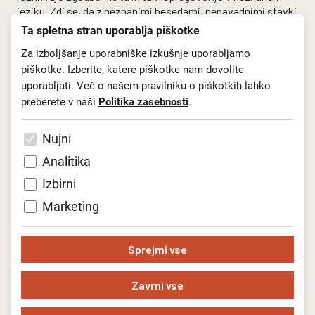
jeziku. Zdi se, da z neznanimi besedami, nenavadnimi stavki
in zvoki
Ta spletna stran uporablja piškotke
skušajo pojasniti svoj svet.
Za izboljšanje uporabniške izkušnje uporabljamo
piškotke. Izberite, katere piškotke nam dovolite
Predstava
Senca
potuje skozi izmikajoče se prostore, v
katerih ljudem podobna bitja – nekakšne žive skulpture –
uporabljati. Več o našem pravilniku o piškotkih lahko
hrepenijo, se naprezajo, obupujejo, se veselijo in se lomijo.
preberete v naši
Politika zasebnosti
.
Prizadevajo si uresničiti kup neuresničljivih želja, iščejo stik
in izhod iz samosti. Pred nami se razgrinjata njihovo
Nujni
sanjarjenje in iskanje smisla obstoja.
Analitika
Prve ponovitve:
Izbirni
27. februarja–5. marca 2027
Marketing
Režiser in koreograf:
Sprejmi vse
Matjaž Farič
Februar 2027, Oder pod zvezdami LGL
Zavrni vse