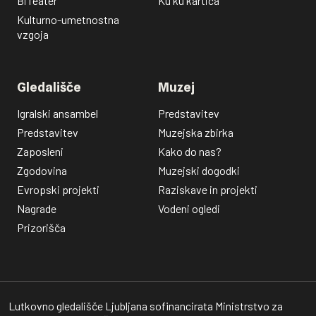
BiTeater
Ku ku kartica
Kulturno-umetnostna
vzgoja
Gledališče
Muzej
Igralski ansambel
Predstavitev
Predstavitev
Muzejska zbirka
Zaposleni
Kako do nas?
Zgodovina
Muzejski dogodki
Evropski projekti
Raziskave in projekti
Nagrade
Vodeni ogledi
Prizorišča
Lutkovno gledališče Ljubljana sofinancirata Ministrstvo za