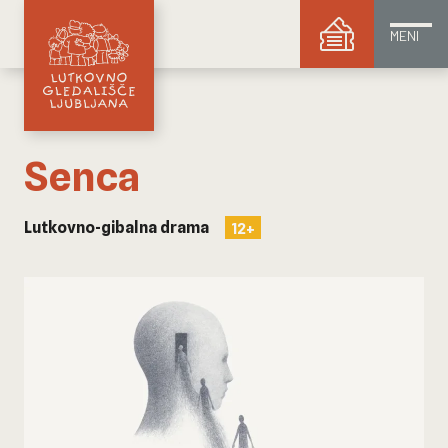
MENI
Senca
Lutkovno-gibalna drama
12+