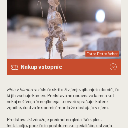
Foto: Petra Veber
Nakup vstopnic
Ples v kamnu
raziskuje skrito življenje, gibanje in domišljijo,
ki jih vsebuje kamen. Predstava ne obravnava kamna kot
nekaj neživega in negibnega, temveč sprašuje, katere
zgodbe, čustva in spomini morda že obstajajo v njem.
Predstava, ki združuje predmetno gledališče, ples,
instalacijo, poezijo in postdramsko gledališče, ustvarja