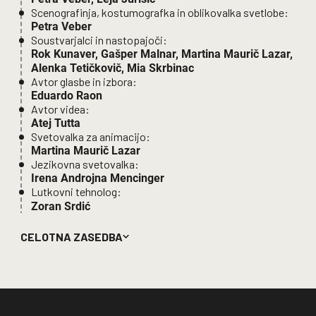
Scenografinja, kostumografka in oblikovalka svetlobe:
Petra Veber
Soustvarjalci in nastopajoči:
Rok Kunaver, Gašper Malnar, Martina Maurič Lazar,
Alenka Tetičkovič, Mia Skrbinac
Avtor glasbe in izbora:
Eduardo Raon
Avtor videa:
Atej Tutta
Svetovalka za animacijo:
Martina Maurič Lazar
Jezikovna svetovalka:
Irena Androjna Mencinger
Lutkovni tehnolog:
Zoran Srdić
Vodja predstave in oblikovalec zvoka:
Damir Radončić
CELOTNA ZASEDBA
Producentka:
Alja Mihajlović Cerar/Katra Petriček
Lučna mojstrica:
Maša Avsec
Scenski tehnik: