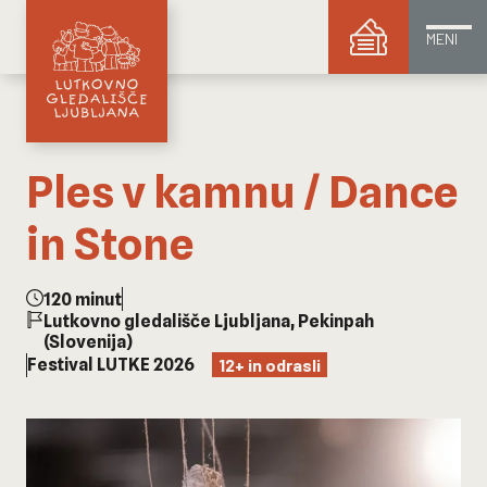
MENI
Ples v kamnu / Dance
in Stone
120 minut
Lutkovno gledališče Ljubljana, Pekinpah
(Slovenija)
Festival LUTKE 2026
12+ in odrasli