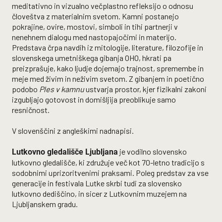
meditativno in vizualno večplastno refleksijo o odnosu
človeštva z materialnim svetom. Kamni postanejo
pokrajine, ovire, mostovi, simboli in tihi partnerji v
nenehnem dialogu med nastopajočimi in materijo.
Predstava črpa navdih iz mitologije, literature, filozofije in
slovenskega umetniškega gibanja OHO, hkrati pa
preizprašuje, kako ljudje dojemajo trajnost, spremembe in
meje med živim in neživim svetom. Z gibanjem in poetično
podobo
Ples v kamnu
ustvarja prostor, kjer fizikalni zakoni
izgubljajo gotovost in domišljija preoblikuje samo
resničnost.
V slovenščini z angleškimi nadnapisi.
je vodilno slovensko
Lutkovno gledališče Ljubljana
lutkovno gledališče, ki združuje več kot 70-letno tradicijo s
sodobnimi uprizoritvenimi praksami. Poleg predstav za vse
generacije in festivala Lutke skrbi tudi za slovensko
lutkovno dediščino, in sicer z Lutkovnim muzejem na
Ljubljanskem gradu.