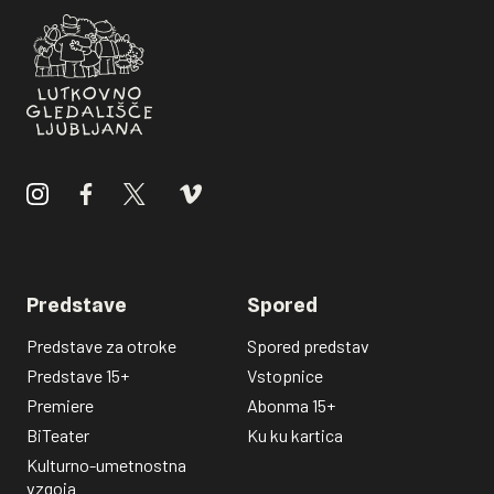
Jakob Kozelj
Garderoberka:
Nataša Konić
Vodja delavnic:
Zoran Srdić
Izdelava lutk, scene, rekvizitov in kostumov:
David Klemenčič, Olga Milić, Sandra Birjukov, Lorena
Bukovec, Emma Serra Rius, Zoe Špehar, Uroš
Mehle, Artiko, Pleksi izdelki Vrhovec, Marjeta
Valjavec
Zahvala:
Jiři Bezlaj, Ema Kugler, Andrej Detela, Marko
Pogačnik
Predstave
Spored
Predstave za otroke
Spored predstav
Predstave 15+
Vstopnice
Premiere
Abonma 15+
BiTeater
Ku ku kartica
Kulturno-umetnostna
vzgoja