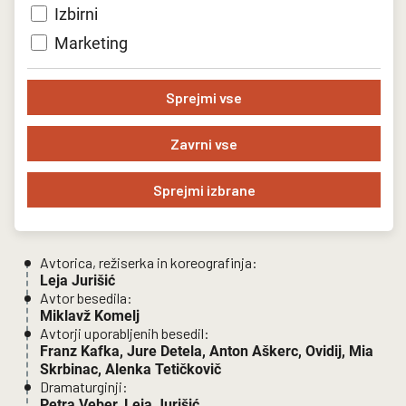
Izbirni
Marketing
Sprejmi vse
Zavrni vse
Sprejmi izbrane
Avtorica, režiserka in koreografinja:
Leja Jurišić
Avtor besedila:
Miklavž Komelj
Avtorji uporabljenih besedil:
Franz Kafka, Jure Detela, Anton Aškerc, Ovidij, Mia
Skrbinac, Alenka Tetičkovič
Dramaturginji:
Petra Veber, Leja Jurišić