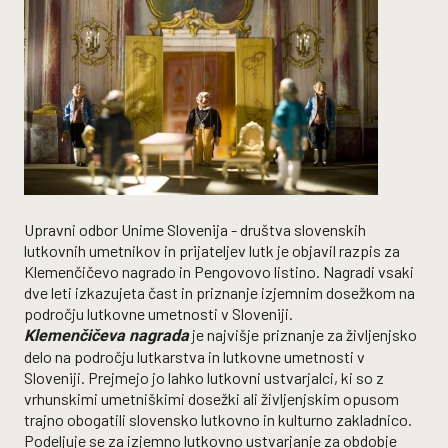
Upravni odbor Unime Slovenija - društva slovenskih
lutkovnih umetnikov in prijateljev lutk je objavil razpis za
Klemenčičevo nagrado in Pengovovo listino. Nagradi vsaki
dve leti izkazujeta čast in priznanje izjemnim dosežkom na
področju lutkovne umetnosti v Sloveniji.
je najvišje priznanje za življenjsko
Klemen
č
i
č
eva nagrada
delo na področju lutkarstva in lutkovne umetnosti v
Sloveniji. Prejmejo jo lahko lutkovni ustvarjalci, ki so z
vrhunskimi umetniškimi dosežki ali življenjskim opusom
trajno obogatili slovensko lutkovno in kulturno zakladnico.
Podeljuje se za izjemno lutkovno ustvarjanje za obdobje