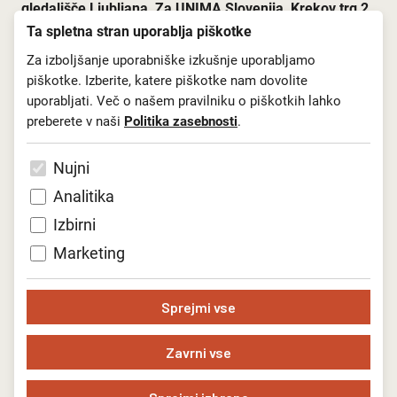
gledališ
č
e Ljubljana, Za UNIMA Slovenija, Krekov trg 2,
s
pripisom: »Ne odpiraj – Klemenčičeva
1000 Ljubljana,
Ta spletna stran uporablja piškotke
nagrada – Pengovova listina«.
Za izboljšanje uporabniške izkušnje uporabljamo
piškotke. Izberite, katere piškotke nam dovolite
Komisija za podeljevanje
Klemen
č
i
č
eve
uporabljati. Več o našem pravilniku o piškotkih lahko
nagrade
in
Pengovove listine
bo po izteku razpisnega roka
pregledala prejete predloge in svojo odločitev pisno
preberete v naši
Politika zasebnosti
.
utemeljila do 10. junija 2025.
Nujni
Analitika
Izbirni
Marketing
Sprejmi vse
Zavrni vse