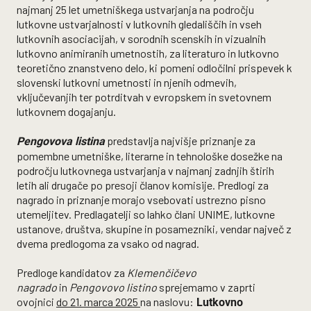
najmanj 25 let umetniškega ustvarjanja na področju
lutkovne ustvarjalnosti v lutkovnih gledališčih in vseh
lutkovnih asociacijah, v sorodnih scenskih in vizualnih
lutkovno animiranih umetnostih, za literaturo in lutkovno
teoretično znanstveno delo, ki pomeni odločilni prispevek k
slovenski lutkovni umetnosti in njenih odmevih,
vključevanjih ter potrditvah v evropskem in svetovnem
lutkovnem dogajanju.
predstavlja najvišje priznanje za
Pengovova listina
pomembne umetniške, literarne in tehnološke dosežke na
področju lutkovnega ustvarjanja v najmanj zadnjih štirih
letih ali drugače po presoji članov komisije. Predlogi za
nagrado in priznanje morajo vsebovati ustrezno pisno
utemeljitev. Predlagatelji so lahko člani UNIME, lutkovne
ustanove, društva, skupine in posamezniki, vendar največ z
dvema predlogoma za vsako od nagrad.
Predloge kandidatov za
Klemen
č
i
č
evo
nagrado
in
Pengovovo listino
sprejemamo v zaprti
ovojnici
do 21. marca 2025
na naslovu:
Lutkovno