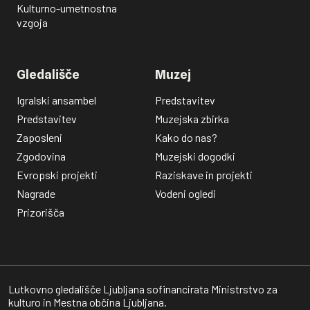
Kulturno-umetnostna
vzgoja
Gledališče
Muzej
Igralski ansambel
Predstavitev
Predstavitev
Muzejska zbirka
Zaposleni
Kako do nas?
Zgodovina
Muzejski dogodki
Evropski projekti
Raziskave in projekti
Nagrade
Vodeni ogledi
Prizorišča
Lutkovno gledališče Ljubljana sofinancirata Ministrstvo za
kulturo in Mestna občina Ljubljana.