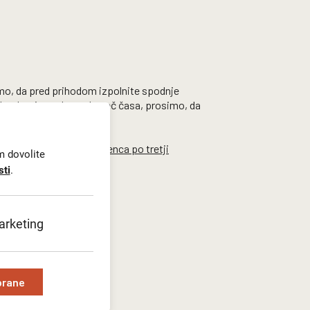
imo, da pred prihodom izpolnite spodnje
ačila z boni poteka malo več časa, prosimo, da
unovčitev bona upravičenca po tretji
m dovolite
sti
.
rketing
brane