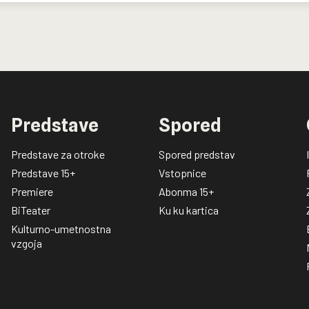
Predstave
Spored
Predstave za otroke
Spored predstav
Predstave 15+
Vstopnice
Premiere
Abonma 15+
BiTeater
Ku ku kartica
Kulturno-umetnostna
vzgoja