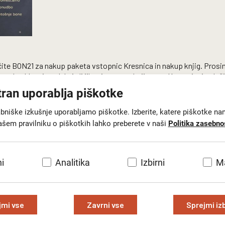
včite BON21 za nakup paketa vstopnic Kresnica in nakup knjig. Pros
-naslov blagajna@lgl.si ali jih prinesete v knjigarno. Ker urejanje pl
redstavo.
tran uporablja piškotke
Potrditev unovčitve bona
(23.5 KB)
Izjava zakonitega zastopnika oziroma skrbnika za 
abniške izkušnje uporabljamo piškotke. Izberite, katere piškotke na
ašem pravilniku o piškotkih lahko preberete v naši
Politika zasebno
Izjava upravičenca o prenosu bona
(22.1 KB)
i
Analitika
Izbirni
Ma
ic
jmi vse
Zavrni vse
Sprejmi iz