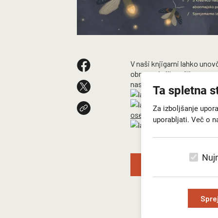
V naši knjigarni lahko uno
obrazce in jih pošljete na e
nas ne obiščete tik pred p
Ta spletna s
Za izboljšanje upor
osebi
(21.6 KB)
uporabljati. Več o n
Nujn
Nazaj na seznam nov
Spre