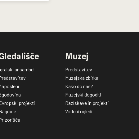
Gledališče
Muzej
Igralski ansambel
Predstavitev
Predstavitev
Muzejska zbirka
Zaposleni
Kako do nas?
Zgodovina
Muzejski dogodki
Evropski projekti
Raziskave in projekti
Nagrade
Vodeni ogledi
Prizorišča