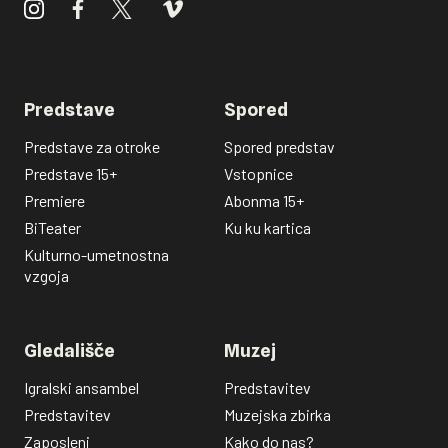
Predstave
Spored
Predstave za otroke
Spored predstav
Predstave 15+
Vstopnice
Premiere
Abonma 15+
BiTeater
Ku ku kartica
Kulturno-umetnostna
vzgoja
Gledališče
Muzej
Igralski ansambel
Predstavitev
Predstavitev
Muzejska zbirka
Zaposleni
Kako do nas?