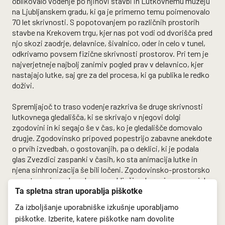
oblikovalo vodenje po njihovi stavbi in Lutkovnemu muzeju
na Ljubljanskem gradu, ki ga je primerno temu poimenovalo
70 let skrivnosti. S popotovanjem po različnih prostorih
stavbe na Krekovem trgu, kjer nas pot vodi od dvorišča pred
njo skozi zaodrje, delavnice, šivalnico, oder in celo v tunel,
odkrivamo povsem fizične skrivnosti prostorov. Pri tem je
najverjetneje najbolj zanimiv pogled prav v delavnico, kjer
nastajajo lutke, saj gre za del procesa, ki ga publika le redko
doživi.
Spremljajoč to traso vodenje razkriva še druge skrivnosti
lutkovnega gledališča, ki se skrivajo v njegovi dolgi
zgodovini in ki segajo še v čas, ko je gledališče domovalo
drugje. Zgodovinsko pripoved popestrijo zabavne anekdote
o prvih izvedbah, o gostovanjih, pa o deklici, ki je podala
glas Zvezdici zaspanki v časih, ko sta animacija lutke in
njena sinhronizacija še bili ločeni. Zgodovinsko-prostorsko
popotovanje pod gradom se zaključi z vkrcanjem na grajsko
vzpenjačo, ki omogoči nekaj minut premora ob vseh
Ta spletna stran uporablja piškotke
informacijah, ki smo jih že in ki jih še bomo dobili v
Za izboljšanje uporabniške izkušnje uporabljamo
Lutkovnem muzeju. Na tem mestu dobi opisana zgodovina
piškotke. Izberite, katere piškotke nam dovolite
še bolj materialno dimenzijo, ko pridemo v stik z lutkami iz