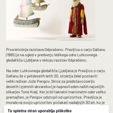
Prva letošnja razstava Odprašeno: Pravljica o carju Saltanu
(1985) je na ogled v predverju Velikega odra Lutkovnega
gledališča Ljubljana v sklopu razstav Odprašeno.
Na oder Lutkovnega gledališča Ljubljana je Pravljico o carju
Saltanu že v petdesetih letih 20. stoletja želel postaviti
veliki režiser Jože Pengov. Skice za predstavo (serijo
desetih izjemnih akvarelov) je napravil eden naših največjih
slikarjev Tone Kralj. Ker je bil takratni marionetni oder veliko
premajhen, je Pengov odstopil od uprizoritve. Pravljica je
morala na svojo uprizoritev počakati nadaljnjih 30 let, ko je
gledališče dobilo primernejši prostor - Mestni dom leta 1984,
Ta spletna stran uporablja piškotke
ki je s svojim velikim odrom dovoljeval uprizoritev te