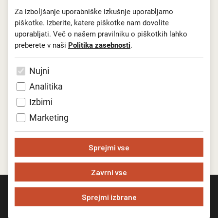
veličastne epske pravljice v režiji Edija Majarona. Glave lutk
Za izboljšanje uporabniške izkušnje uporabljamo
je oblikovala Mara Kralj, Anja Dolenc pa je poskrbela za
piškotke. Izberite, katere piškotke nam dovolite
kostume.
uporabljati. Več o našem pravilniku o piškotkih lahko
preberete v naši
Politika zasebnosti
.
Kako izgledajo izvirne lutke dveh Kraljev iz leta 1985, si lahko
ogledate od 1. januarja 2020 do 1. marca 2020 v preddverju
Nujni
Velikega odra Lutkovnega gledališča Ljubljana uro pred
vsako predstavo in po dogovoru.
Analitika
Izbirni
Marketing
Sprejmi vse
Zavrni vse
Sprejmi izbrane