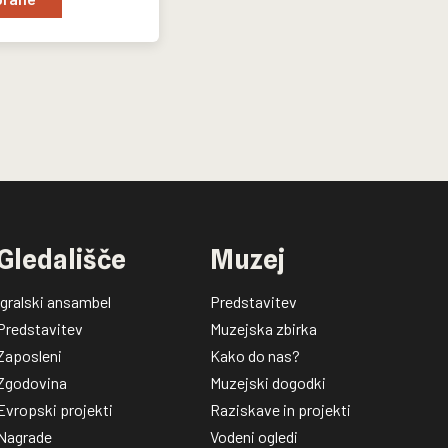
na zbirko
Gledališče
Muzej
Igralski ansambel
Predstavitev
Predstavitev
Muzejska zbirka
Zaposleni
Kako do nas?
Zgodovina
Muzejski dogodki
Evropski projekti
Raziskave in projekti
Nagrade
Vodeni ogledi