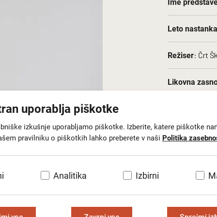
Ime predstav
Leto nastank
: Črt Š
Režiser
Likovna zasn
tran uporablja piškotke
:
Scenografija
abniške izkušnje uporabljamo piškotke. Izberite, katere piškotke na
: Lutkov
Zbirka
ašem pravilniku o piškotkih lahko preberete v naši
Politika zasebno
Vrsta predme
i
Analitika
Izbirni
Ma
: Lutk
Lokacija
jmi vse
Zavrni vse
Sprejmi iz