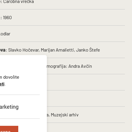
: Čarobna vrečka
e
: 1960
a
kodlar
: Slavko Hočevar, Marijan Amalietti, Janko Štefe
ova
 Marijan Amalietti, kostumografija: Andra Avčin
m dovolite
no gledališče Ljubljana
sti
.
: Marionete
ta
rketing
ovno gledališče Ljubljana, Muzejski arhiv
brane