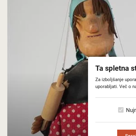
Ta spletna s
Za izboljšanje upor
uporabljati. Več o n
Nujn
Spre