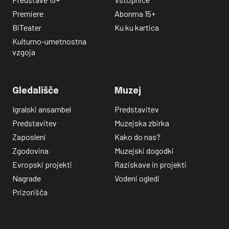
Premiere
Abonma 15+
BiTeater
Ku ku kartica
Kulturno-umetnostna
vzgoja
Gledališče
Muzej
Igralski ansambel
Predstavitev
Predstavitev
Muzejska zbirka
Zaposleni
Kako do nas?
Zgodovina
Muzejski dogodki
Evropski projekti
Raziskave in projekti
Nagrade
Vodeni ogledi
Prizorišča