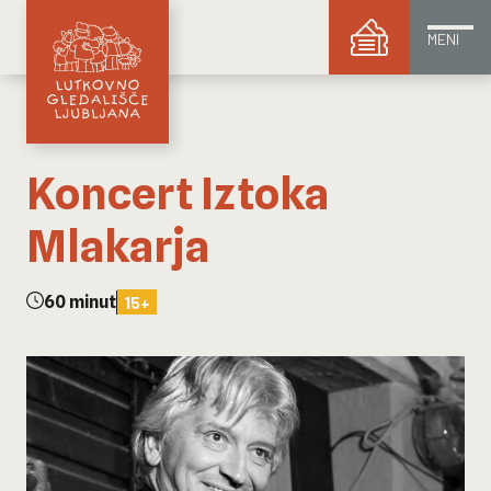
MENI
Koncert Iztoka
Mlakarja
60 minut
15+