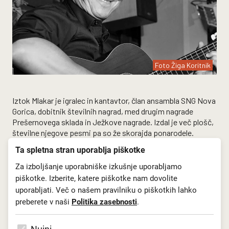
Foto Žiga Koritnik
Iztok Mlakar je igralec in kantavtor, član ansambla SNG Nova
Gorica, dobitnik številnih nagrad, med drugim nagrade
Prešernovega sklada in Ježkove nagrade. Izdal je več plošč,
številne njegove pesmi pa so že skorajda ponarodele.
Priljubljene so tako balade, kot tudi bolj pikre in šaljive
Ta spletna stran uporablja piškotke
pesmi iz vsakdanjega življenja malega človeka, ki jih poje v
primorskem narečju.
Za izboljšanje uporabniške izkušnje uporabljamo
piškotke. Izberite, katere piškotke nam dovolite
Njegovi koncert so vedno nekaj posebnega in za manjši
uporabljati. Več o našem pravilniku o piškotkih lahko
krog občinstva.
preberete v naši
Politika zasebnosti
.