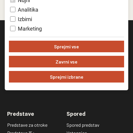
Nujni
Analitika
Izbirni
Marketing
Sprejmi vse
Zavrni vse
Sprejmi izbrane
Predstave
Spored
Predstave za otroke
Spored predstav
Predstave 15+
Vstopnice