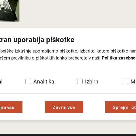
tran uporablja piškotke
abniške izkušnje uporabljamo piškotke. Izberite, katere piškotke na
ic
ašem pravilniku o piškotkih lahko preberete v naši
Politika zasebno
i
Analitika
Izbirni
Ma
jmi vse
Zavrni vse
Sprejmi iz