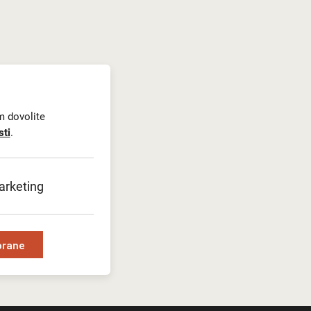
m dovolite
sti
.
rketing
brane