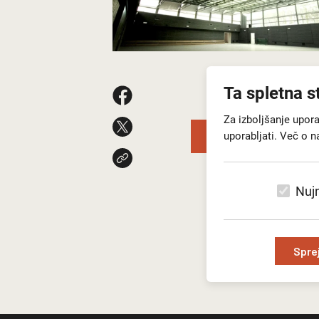
Ta spletna s
Za izboljšanje upor
Nazaj na seznam nov
uporabljati. Več o n
Nujn
Spre