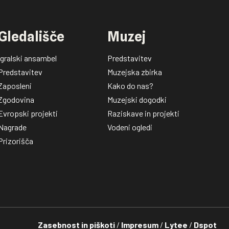
Gledališče
Muzej
Igralski ansambel
Predstavitev
Predstavitev
Muzejska zbirka
Zaposleni
Kako do nas?
Zgodovina
Muzejski dogodki
Evropski projekti
Raziskave in projekti
Nagrade
Vodeni ogledi
Prizorišča
Zasebnost in piškoti
/
Impresum
/
Lytee
/
Dspot