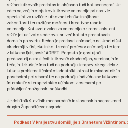
režiser lutkovnih predstav in občasno tudi kot scenograf. Je
eden največjih mojstrov lutkovne animacije pri nas. Je
specialist za različne lutkovne tehnike in njihove
zakonitosti ter različne možnosti kreativne rabe in
animacije. Kot svetovalec za animacijo oziroma asistent
režije je tudi zato sodeloval pri več kot sto predstavah
doma in po svetu. Redno je predaval animacijo na Umetniški
akademiji v Osijeku in kot izredni profesor animacijo ter igro
z lutko na ljubljanski AGRFT. Pogosto je gostujoči
predavatelj na različnih lutkovnih akademijah, seminarjih in
tečajih. Izkušnje ima tudi na področju terapevtskega dela z
lutko s problematičnimi mladostniki, otroki in mladostniki s
posebnimi potrebami ter na področju individualne lutkovne
interakcije s terapevtskim učinkom z osebami po
pridobljeni možganski poškodbi.
Je dobitnik številnih mednarodnih in slovenskih nagrad, med
drugim Župančičeve nagrade.
Podkast V kraljestvu domišljije z Branetom Vižintinom,