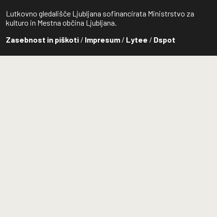
Lutkovno gledališče Ljubljana sofinancirata Ministrstvo za
kulturo in Mestna občina Ljubljana.
Zasebnost in piškoti
/
Impresum
/
Lytee
/
Dspot