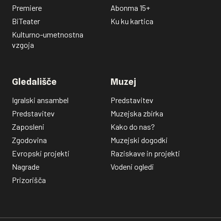
Premiere
Abonma 15+
BiTeater
Ku ku kartica
Kulturno-umetnostna
vzgoja
Gledališče
Muzej
Igralski ansambel
Predstavitev
Predstavitev
Muzejska zbirka
Zaposleni
Kako do nas?
Zgodovina
Muzejski dogodki
Evropski projekti
Raziskave in projekti
Nagrade
Vodeni ogledi
Prizorišča