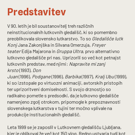
Predstavitev
V 90. letih je bil soustanovitelj treh različnih
neinstitucionalnih lutkovnih gledališč, ki so pomembno
preoblikovala slovensko lutkarstvo. To so
Gledališče lutk
Konj
Jana Zakonjška in Silvana Omerzuja,
Freyer
teater
Edija Majarona in
Gruppa Ultra
, prvo alternativno
lutkovno gledališče pri nas. Uprizorili so več kot petnajst
lutkovnih predstav, med njimi:
Napravite mi zanj
krsto
(1993),
Don
Juan
(1996),
Podgane
(1996),
Barbika
(1997),
Kralj Ubu
(1999),
ki so izstopale po virtuozni animaciji, avtorskih pristopih
ter uprizoritveni domiselnosti. S svojo drznostjo so
radikalno pometle s predsodki, da je lutkovno gledališče
namenjeno zgolj otrokom, pripomogle k prepoznavnosti
slovenskega lutkarstva v tujini ter močno vplivale na
produkcije institucionalnih gledališč.
Leta 1999 se je zaposlil v Lutkovnem gledališču Ljubljana,
kjer je oblikoval že več kot 150 vlog. Redno ustvarja tudi kot