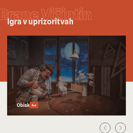
Brane Vižintin
Igra v uprizoritvah
Obisk
4+