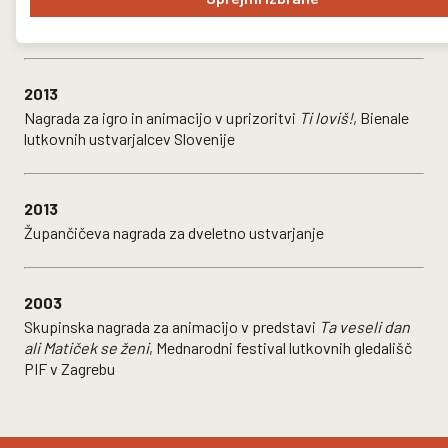
Maurič Lazar in Branetu Vižintinu, Mednarodni festival
Mateřinka v Liberecu, Češka
2013
Nagrada za igro in animacijo v uprizoritvi
Ti loviš!
, Bienale
lutkovnih ustvarjalcev Slovenije
2013
Župančičeva nagrada za dveletno ustvarjanje
2003
Skupinska nagrada za animacijo v predstavi
Ta veseli dan
ali Matiček se ženi
, Mednarodni festival lutkovnih gledališč
PIF v Zagrebu