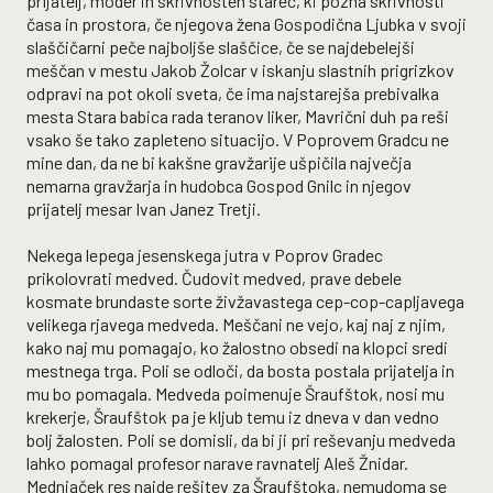
prijatelj, moder in skrivnosten starec, ki pozna skrivnosti
časa in prostora, če njegova žena Gospodična Ljubka v svoji
slaščičarni peče najboljše slaščice, če se najdebelejši
meščan v mestu Jakob Žolcar v iskanju slastnih prigrizkov
odpravi na pot okoli sveta, če ima najstarejša prebivalka
mesta Stara babica rada teranov liker, Mavrični duh pa reši
vsako še tako zapleteno situacijo. V Poprovem Gradcu ne
mine dan, da ne bi kakšne gravžarije ušpičila največja
nemarna gravžarja in hudobca Gospod Gnilc in njegov
prijatelj mesar Ivan Janez Tretji.
Nekega lepega jesenskega jutra v Poprov Gradec
prikolovrati medved. Čudovit medved, prave debele
kosmate brundaste sorte živžavastega cep-cop-capljavega
velikega rjavega medveda. Meščani ne vejo, kaj naj z njim,
kako naj mu pomagajo, ko žalostno obsedi na klopci sredi
mestnega trga. Poli se odloči, da bosta postala prijatelja in
mu bo pomagala. Medveda poimenuje Šraufštok, nosi mu
krekerje, Šraufštok pa je kljub temu iz dneva v dan vedno
bolj žalosten. Poli se domisli, da bi ji pri reševanju medveda
lahko pomagal profesor narave ravnatelj Aleš Žnidar.
Mednjaček res najde rešitev za Šraufštoka, nemudoma se