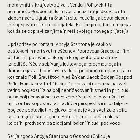
mora vrniti v Kraljestvo živali. Vendar Poli prehitita
nemarneža Gospod Gnilc in Ivan Janez Tretji. Skovala sta
zloben načrt. Ugrabita Šraufštoka, naučila ga bosta plesati
in z njegovim plesom obogatela. Poli ne preostane drugega,
kot da se odpravi za njima in reši svojega novega prijatelja.
Uprizoritev po romanu Andyja Stantona je vabilo v
odštekani in nori svet meščanov Poprovega Gradca, z njimi
pa tudi na potovanje okrog in krog sveta. Uprizoritev
izhodišče išče v sobivanju lutkovnega, predmetnega in
dramskega, ki jih postavlja v dialog in obrača na glavo. Tako
kot znajo Poli, Šraufštok, Aleš Žnidar, Jakob Žolcar, Gospod
Gnilc, Ivan Janez Tretji in drugi prebivalci mesteca na svet
vedno pogledati iz najbolj nepričakovanih smeri in priti tudi
na najbolj nenavadne konce zemeljske oble, poskuša tudi
uprizoritev sopostavljati različne perspektive in ustaljene
poglede postavljati na glavo: enkrat je ves svet zelo velik,
spet drugič čisto majhen. Potuje se malo peš, malo na
kolesih, predvsem pa z ladjami, baloni in tudi pod vodo.
Serija zgodb Andyja Stantona o Gospodu Gnilcu je