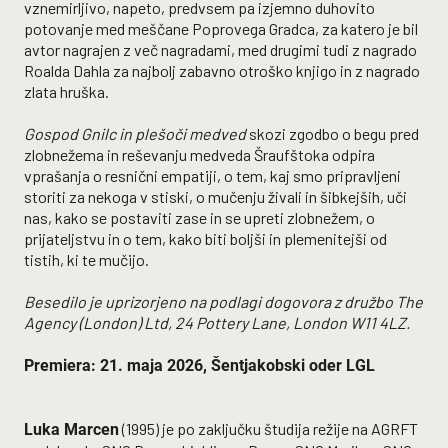
vznemirljivo, napeto, predvsem pa izjemno duhovito
potovanje med meščane Poprovega Gradca, za katero je bil
avtor nagrajen z več nagradami, med drugimi tudi z nagrado
Roalda Dahla za najbolj zabavno otroško knjigo in z nagrado
zlata hruška.
Gospod Gnilc in plešoči medved
skozi zgodbo o begu pred
zlobnežema in reševanju medveda Šraufštoka odpira
vprašanja o resnični empatiji, o tem, kaj smo pripravljeni
storiti za nekoga v stiski, o mučenju živali in šibkejših, uči
nas, kako se postaviti zase in se upreti zlobnežem, o
prijateljstvu in o tem, kako biti boljši in plemenitejši od
tistih, ki te mučijo.
Besedilo je uprizorjeno na podlagi dogovora z družbo The
Agency (London) Ltd, 24 Pottery Lane, London W11 4LZ.
Premiera: 21. maja 2026, Šentjakobski oder LGL
(1995) je po zaključku študija režije na AGRFT
Luka Marcen