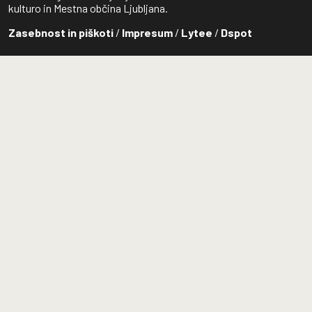
kulturo in Mestna občina Ljubljana.
Zasebnost in piškoti
/
Impresum
/
Lytee
/
Dspot