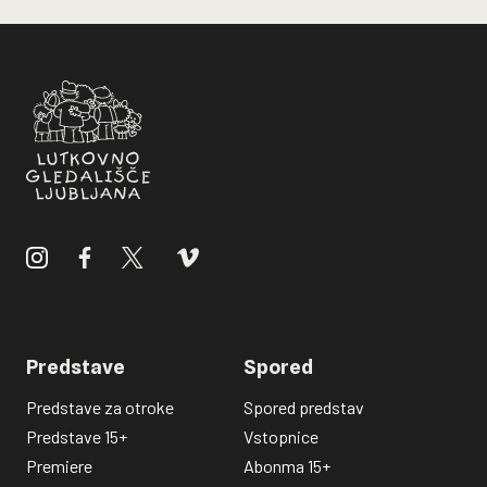
Vodja delavnic
Zoran Srdić
Izdelava scene, lutk, rekvizitov in kostumov
Marjeta Valjavec, Olga Milić, David Klemenčič,
Lorena Bukovec, Laura Krajnc, Polona Černe, Žiga
Lebar, Sandra Birjukov, Iztok Bobić, Zala Kalan,
Mina Anđelković, Emira Bećirović, Volha Milovič,
Uroš Mehle, Mateja Šuštaršič, Laura Fajfar, Vladimir
Janc, Matija Mužič
Maskerka
Anja Pika Lopatič
Garderoberka
Nataša Konić
Predstave
Spored
Predstave za otroke
Spored predstav
Predstave 15+
Vstopnice
Premiere
Abonma 15+