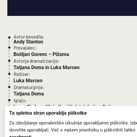
Avtor besedila:
Andy Stanton
Prevajalec:
Boštjan Gorenc – Pižama
Avtorja dramatizacije:
Tatjana Doma in Luka Marcen
Režiser:
Luka Marcen
Dramaturginja:
Tatjana Doma
Igrajo:
Lovro Finžgar, Maja Kunšič, Iztok Lužar, Gašper
Ta spletna stran uporablja piškotke
Malnar, Alenka Tetičkovič, Alja Krhin k.g., Ajda
Pirtovšek k.g.
Za izboljšanje uporabniške izkušnje uporabljamo piškotke. Izb
dovolite uporabljati. Več o našem pravilniku o piškotkih lahko
Avtorica likovne podobe in scenografka: