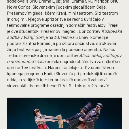
sodeloval s SNG Drama Ljubljana, Drama SNG Maribor, SNG
Nova Gorica, Slovenskim ljudskim gledališčem Celje,
Prešernovim gledališčem Kranj, Mini teatrom, Siti teatrom
in drugimi. Njegove uprizoritve se redno uvrščajo v
tekmovalne programe osrednjih domačih festivalov. Prejel
je dve študentski Prešernovi nagradi. Uprizoritev
Kozlovska
sodba v Višnji Gori
je na 30. festivalu Dnevi komedije
postala žlahtna komedija po izboru občinstva, strokovna
žirija festivala pa ji je namenila posebno omembo. Na 55.
Tednu slovenske drame je uprizoritev
Alica: nekaj solilogov
o neznosnosti časa
prejela nagrado občinstva za najboljšo
uprizoritev festivala. Marcen sodeluje tudi z uredništvom
igranega programa Radia Slovenija pri produkciji literarnih
oddaj in radijskih iger ter pri bralnih uprizoritvah novi
slovenskih dramskih besedil. V LGL tokrat režira prvič.