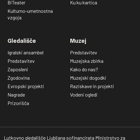
BiTeater
Ku ku kartica
Kulturno-umetnostna
vzgoja
Gledališče
Muzej
Igralski ansambel
Predstavitev
Predstavitev
Muzejska zbirka
Zaposleni
Kako do nas?
Zgodovina
Muzejski dogodki
Evropski projekti
Raziskave in projekti
Nagrade
Vodeni ogledi
Prizorišča
Lutkovno gledališče Ljubljana sofinancirata Ministrstvo za