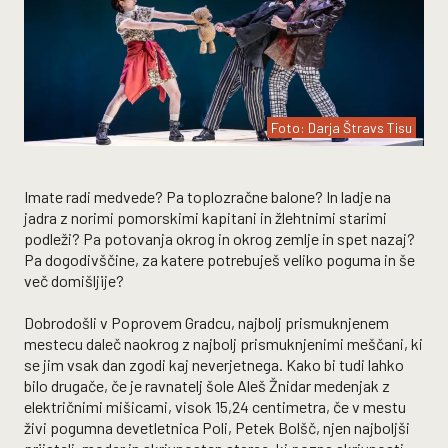
Foto: Darja Štravs Tisu
Imate radi medvede? Pa toplozračne balone? In ladje na
jadra z norimi pomorskimi kapitani in žlehtnimi starimi
podleži? Pa potovanja okrog in okrog zemlje in spet nazaj?
Pa dogodivščine, za katere potrebuješ veliko poguma in še
več domišljije?
Dobrodošli v Poprovem Gradcu, najbolj prismuknjenem
mestecu daleč naokrog z najbolj prismuknjenimi meščani, ki
se jim vsak dan zgodi kaj neverjetnega. Kako bi tudi lahko
bilo drugače, če je ravnatelj šole Aleš Žnidar medenjak z
električnimi mišicami, visok 15,24 centimetra, če v mestu
živi pogumna devetletnica Poli, Petek Bolšč, njen najboljši