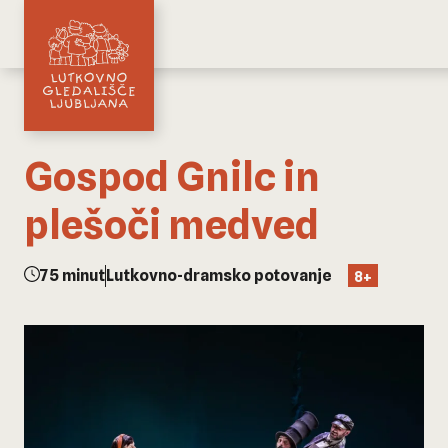
Gospod Gnilc in
plešoči medved
75 minut
Lutkovno-dramsko potovanje
8+