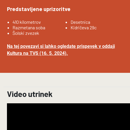
Predstavljene uprizoritve
410 kilometrov
Desetnica
Razmetana soba
Kidričeva 29c
Šolski zvezek
Na tej povezavi si lahko ogledate prispevek v oddaji
Kultura na TVS (16. 5. 2024).
Video utrinek