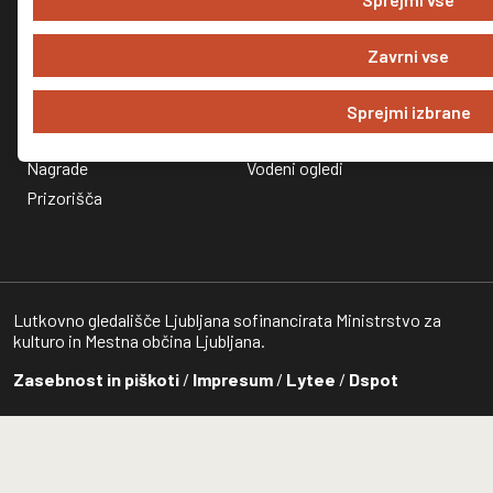
Igralski ansambel
Predstavitev
Predstavitev
Muzejska zbirka
Zavrni vse
Zaposleni
Kako do nas?
Zgodovina
Muzejski dogodki
Sprejmi izbrane
Evropski projekti
Raziskave in projekti
Nagrade
Vodeni ogledi
Prizorišča
Lutkovno gledališče Ljubljana sofinancirata Ministrstvo za
kulturo in Mestna občina Ljubljana.
Zasebnost in piškoti
/
Impresum
/
Lytee
/
Dspot