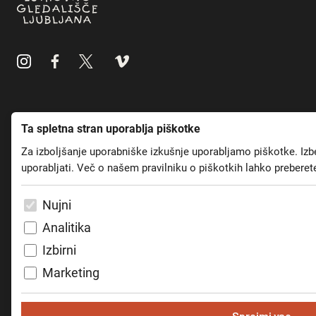
Ta spletna stran uporablja piškotke
Predstave
Spored
Za izboljšanje uporabniške izkušnje uporabljamo piškotke. Izbe
Predstave za otroke
Spored predstav
uporabljati. Več o našem pravilniku o piškotkih lahko preberet
Predstave 15+
Vstopnice
Premiere
Abonma 15+
Nujni
BiTeater
Ku ku kartica
Analitika
Kulturno-umetnostna
Izbirni
vzgoja
Marketing
Gledališče
Muzej
Sprejmi vse