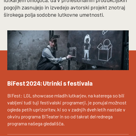
lutkarjem omogoča, da v profesionalnih produkcijskih
pogojih zasnujejo in izvedejo avtorski projekt znotraj
širokega polja sodobne lutkovne umetnosti.
BiFest 2024: Utrinki s festivala
BiFest: LGL showcase mladih lutkarjev, na katerega so bili
vabljeni tudi tuji festivalski programerji, je ponujal možnost
ogleda petih uprizoritev, ki so v zadnjih dveh letih nastale v
okviru programa BiTeater in so od takrat del rednega
programa našega gledališča.